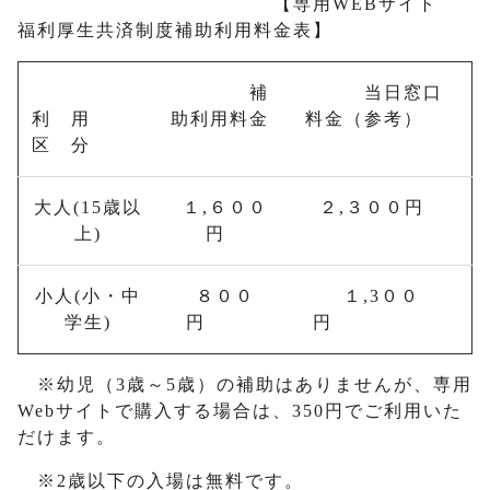
【専用WEBサイト
福利厚生共済制度補助利用料金表】
補
当日窓口
利 用
助利用料金
料金（参考）
区 分
大人(15歳以
１,６００
２,３００円
上)
円
小人(小・中
８００
１,3００
学生)
円
円
※幼児（3歳～5歳）の補助はありませんが、専用
Webサイトで購入する場合は、350円でご利用いた
だけます。
※2歳以下の入場は無料です。